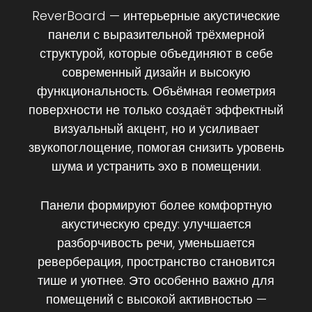
ReverBoard —
интерьерные
акустические
панели
с
выразительной
трёхмерной
структурой,
которые
объединяют
в
себе
современный
дизайн
и
высокую
функциональность.
Объёмная
геометрия
поверхности
не
только
создаёт
эффектный
визуальный
акцент,
но
и
усиливает
звукопоглощение,
помогая
снизить
уровень
шума
и
устранить
эхо
в
помещении.
Панели
формируют
более
комфортную
акустическую
среду:
улучшается
разборчивость
речи,
уменьшается
реверберация,
пространство
становится
тише
и
уютнее.
Это
особенно
важно
для
помещений
с
высокой
активностью —