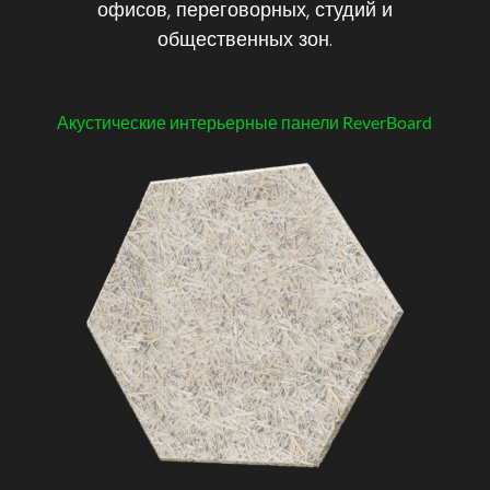
офисов,
переговорных,
студий
и
общественных
зон.
Акустические интерьерные панели ReverBoard