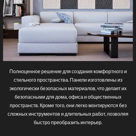
Полноценное
решение
для
создания
комфортного
и
стильного
пространства.
Панели
изготовлены
из
экологически
безопасных
материалов,
что
делает
их
безопасными
для
дома,
офиса
и
общественных
пространств.
Кроме
того,
они
легко
монтируются
без
сложных
инструментов
и
длительных
работ,
позволяя
быстро
преобразить
интерьер.