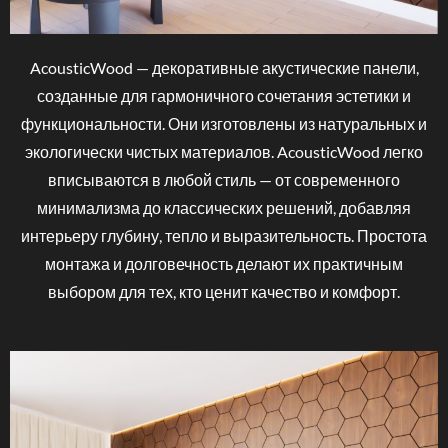
AcousticWood —
декоративные
акустические
панели,
созданные
для
гармоничного
сочетания
эстетики
и
функциональности.
Они
изготовлены
из
натуральных
и
экологически
чистых
материалов
.
AcousticWood
легко
вписываются
в
любой
стиль —
от
современного
минимализма
до
классических
решений,
добавляя
интерьеру
глубину,
тепло
и
выразительность.
Простота
монтажа
и
долговечность
делают
их
практичным
выбором
для
тех,
кто
ценит
качество
и
комфорт.