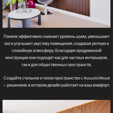
Панели
эффективно
снижают
уровень
шума,
уменьшают
эхо
и
улучшают
акустику
помещения,
создавая
уютную
и
спокойную
атмосферу.
Благодаря
продуманной
конструкции
они
подходят
как
для
частных
интерьеров,
так
и
для
общественных
пространств.
Создайте
стильное
и
тихое
пространство
с
AcousticWood
—
решением,
в
котором
дизайн
работает
на
ваш
комфорт.