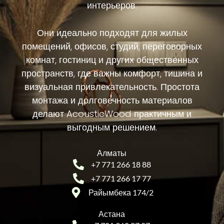
интерьеров.
Они
идеально
подходят
для
жилых
помещений,
офисов,
студий,
переговорных
комнат,
гостиниц
и
других
общественных
пространств,
где
важны
комфорт,
тишина
и
визуальная
привлекательность.
Простота
монтажа
и
долговечность
материалов
делают
AcousticWood
практичным
и
выгодным
решением.
Алматы
+7 771 266 18 88
+7 771 266 17 77
Райымбека 174/2
Астана