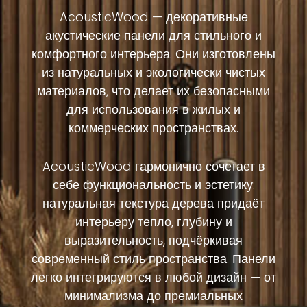
AcousticWood —
декоративные
акустические
панели
для
стильного
и
комфортного
интерьера.
Они
изготовлены
из
натуральных
и
экологически
чистых
материалов,
что
делает
их
безопасными
для
использования
в
жилых
и
коммерческих
пространствах.
AcousticWood
гармонично
сочетает
в
себе
функциональность
и
эстетику:
натуральная
текстура
дерева
придаёт
интерьеру
тепло,
глубину
и
выразительность,
подчёркивая
современный
стиль
пространства.
Панели
легко
интегрируются
в
любой
дизайн —
от
минимализма
до
премиальных