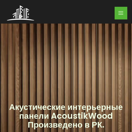
Перейти
к
содержимому
Акустические интерьерные
панели AcoustikWood
Произведено в РК.